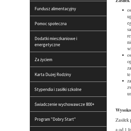
Zasiłek
Fundusz alimentacyjny
o
up
eg
Pomoc społeczna
s
r
Dodatki mieszkaniowe i
n
energetyczne
w
o
Za życiem
o
za
te
Karta Dużej Rodziny
z
z
Stypendia i zasiłki szkolne
u
Świadczenie wychowawcze 800+
Wysokoś
Program "Dobry Start"
Zasiłek
a od 1 l