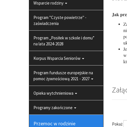
Wsparcie rodziny
Jak prz
Program "Czyste powietrze" -
zaświadczenia
Z
ni
po
Program „Posiłek w szkole i domu”
uk
na lata 2024-2028
J
wn
Korpus Wsparcia Seniorów
kt
Program fundusze europejskie na
pomoc żywnościową 2021 - 2027
Załą
Opieka wytchnieniowa
Programy zakończone
Przemoc w rodzinie
Pokaż