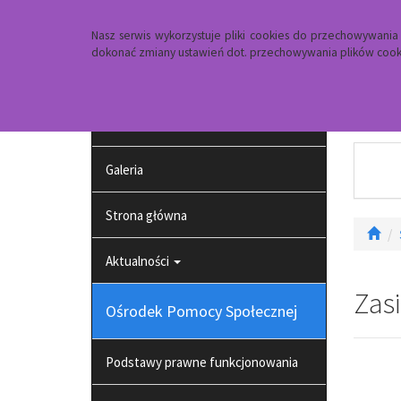
Strona główna
Dojazd
Kontakt
Nasz serwis wykorzystuje pliki cookies do przechowywani
dokonać zmiany ustawień dot. przechowywania plików cooki
Projekt pt. działania na rzecz osób
zagrożonych ubóstwem lub
wykluczeniem społecznym
Galeria
Strona główna
Aktualności
Zasi
Ośrodek Pomocy Społecznej
Podstawy prawne funkcjonowania