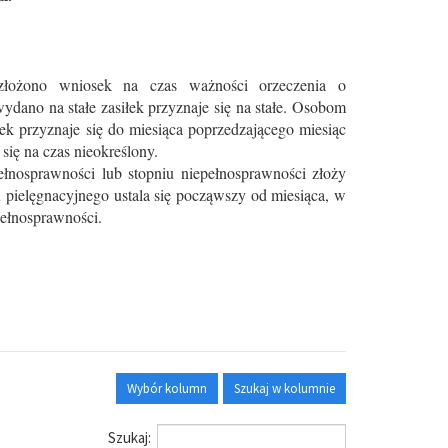
złożono wniosek na czas ważności orzeczenia o
wydano na stałe zasiłek przyznaje się na stałe. Osobom
ek przyznaje się do miesiąca poprzedzającego miesiąc
się na czas nieokreślony.
ełnosprawności lub stopniu niepełnosprawności złoży
u pielęgnacyjnego ustala się począwszy od miesiąca, w
pełnosprawności.
Wybór kolumn
Szukaj w kolumnie
Szukaj: