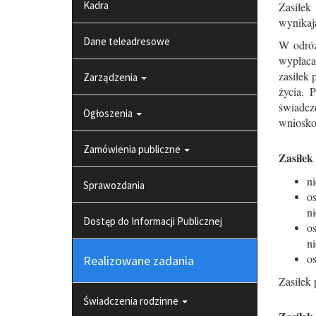
Kadra
Zasiłek
wynikają
Dane teleadresowe
W odróż
wypłaca
zasiłek
Zarządzenia
życia. 
świadcz
Ogłoszenia
wniosko
Zamówienia publiczne
Zasiłek
n
Sprawozdania
o
n
Dostęp do Informacji Publicznej
o
ni
os
Realizowane zadania
Zasiłek
Świadczenia rodzinne