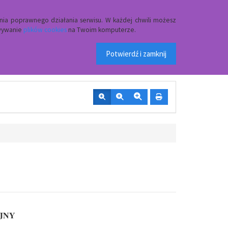
Przycisk wyszukaj duży
Szukaj
nia poprawnego działania serwisu. W każdej chwili możesz
owywanie
plików cookies
na Twoim komputerze.
 w Czerwinie
Potwierdź i zamknij
JNY