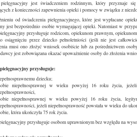
 pielęgnacyjny jest świadczeniem rodzinnym, który przyznaje 
cych z konieczności zapewnienia opieki i pomocy w związku z niezdol
nieniu od świadczenia pielęgnacyjnego, które jest wypłacane opiek
ny jest bezpośrednio osobie wymagającej opieki. Natomiast w przypa
 pielęgnacyjny przysługuje rodzicom, opiekunom prawnym, opiekunom
Po osiągnięciu przez dziecko pełnoletniości (jeśli nie jest całkow
enia musi ono złożyć wniosek osobiście lub za pośrednictwem osob
dawcy jest zobowiązana okazać upoważnienie osoby do złożenia wniosk
 pielęgnacyjny przysługuje:
iepełnosprawnemu dziecku;
sobie niepełnosprawnej w wieku powyżej 16 roku życia, jeżeli
iepełnosprawności,
sobie niepełnosprawnej w wieku powyżej 16 roku życia, legity
epełnosprawności, jeżeli niepełnosprawność powstała w wieku do ukoń
obie, która ukończyła 75 rok życia.
 pielęgnacyjny przysługuje osobom uprawnionym bez względu na wys