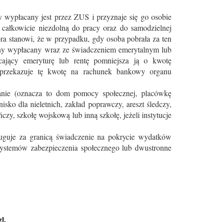
 wypłacany jest przez ZUS i przyznaje się go osobie
a całkowicie niezdolną do pracy oraz do samodzielnej
tóra stanowi, że w przypadku, gdy osoba pobrała za ten
yjny wypłacany wraz ze świadczeniem emerytalnym lub
ający emeryturę lub rentę pomniejsza ją o kwotę
i przekazuje tę kwotę na rachunek bankowy organu
manie (oznacza to dom pomocy społecznej, placówkę
o dla nieletnich, zakład poprawczy, areszt śledczy,
zy, szkołę wojskową lub inną szkołę, jeżeli instytucje
sługuje za granicą świadczenie na pokrycie wydatków
 systemów zabezpieczenia społecznego lub dwustronne
ł.