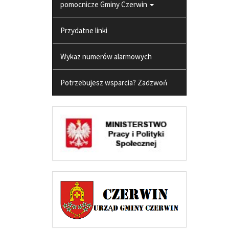
pomocnicze Gminy Czerwin
Przydatne linki
Wykaz numerów alarmowych
Potrzebujesz wsparcia? Zadzwoń