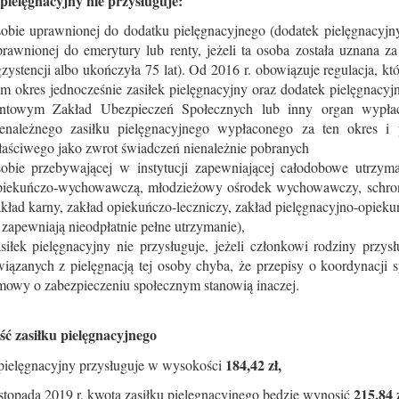
 pielęgnacyjny nie przysługuje:
sobie uprawnionej do dodatku pielęgnacyjnego (dodatek pielęgnacyjny
rawnionej do emerytury lub renty, jeżeli ta osoba została uznana z
zystencji albo ukończyła 75 lat). Od 2016 r. obowiązuje regulacja, k
am okres jednocześnie zasiłek pielęgnacyjny oraz dodatek pielęgnac
entowym Zakład Ubezpieczeń Społecznych lub inny organ wypłac
ienależnego zasiłku pielęgnacyjnego wypłaconego za ten okres 
łaściwego jako zwrot świadczeń nienależnie pobranych
sobie przebywającej w instytucji zapewniającej całodobowe utrzy
piekuńczo-wychowawczą, młodzieżowy ośrodek wychowawczy, schronisk
kład karny, zakład opiekuńczo-leczniczy, zakład pielęgnacyjno-opiekuńc
 zapewniają nieodpłatnie pełne utrzymanie),
asiłek pielęgnacyjny nie przysługuje, jeżeli członkowi rodziny przy
wiązanych z pielęgnacją tej osoby chyba, że przepisy o koordynacji
mowy o zabezpieczeniu społecznym stanowią inaczej.
ć zasiłku pielęgnacyjnego
184,42 zł,
 pielęgnacyjny przysługuje w wysokości
215,84 z
istopada 2019 r. kwota zasiłku pielęgnacyjnego będzie wynosić