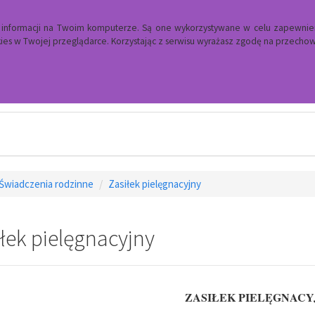
a informacji na Twoim komputerze. Są one wykorzystywane w celu zapewnie
es w Twojej przeglądarce. Korzystając z serwisu wyrażasz zgodę na przech
Ośrodek Pomocy Społecznej
Świadczenia rodzinne
Zasiłek pielęgnacyjny
łek pielęgnacyjny
ZASIŁEK PIELĘGNACY