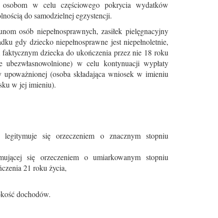
się osobom w celu częściowego pokrycia wydatków
nością do samodzielnej egzystencji.
unom osób niepełnosprawnych, zasiłek pielęgnacyjny
dku gdy dziecko niepełnosprawne jest niepełnoletnie,
 faktycznym dziecka do ukończenia przez nie 18 roku
icie ubezwłasnowolnione) w celu kontynuacji wypłaty
y upoważnionej (osoba składająca wniosek w imieniu
u w jej imieniu).
 legitymuje się orzeczeniem o znacznym stopniu
mującej się orzeczeniem o umiarkowanym stopniu
czenia 21 roku życia,
okość dochodów.