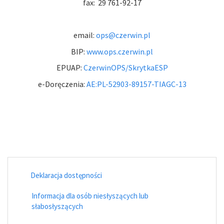
fax: 29 761-92-17
email:
ops@czerwin.pl
BIP:
www.ops.czerwin.pl
EPUAP:
CzerwinOPS/SkrytkaESP
e-Doręczenia:
AE:PL-52903-89157-TIAGC-13
Deklaracja dostępności
Informacja dla osób niesłyszących lub
słabosłyszących