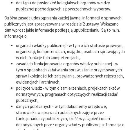
dostępu do posiedzeń kolegialnych organów władzy
publicznej pochodzących z powszechnych wyborów.
Ogólna zasada udostępniania każdej jawnej informacji o sprawach
publicznych jest sprecyzowana w rozdziale 2 ustawy. Wskazano
tam wprost jakie informacje podlegają upublicznianiu. Są to m.in.
informacje o:
organach władzy publicznej - w tym o ich statusie prawnym,
organizacji, kompetencjach, majątku, osobach sprawujących
w nich funkcje i ich kompetencjach,
zasadach funkcjonowania organów władzy publicznej - w
tym o sposobach załatwiania spraw, stanie przyjmowanych
spraw i kolejności ich załatwiania, prowadzonych rejestrach,
ewidencjach i archiwach,
polityce władz - w tym o zamierzeniach, projektach aktów
normatywnych, programach dotyczących realizacji zadań
publicznych,
danych publicznych - w tym dokumenty urzędowe,
stanowiska w sprawach publicznych zajęte przez
funkcjonariuszy publicznych, treść wystąpień i ocen
dokonywanych przez organy władzy publicznej, informacja o