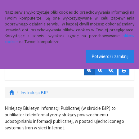
Menu
Nasz serwis wykorzystuje pliki cookies do przechowywania informacji na
Twoim komputerze. Są one wykorzystywane w celu zapewnienia
Ośrodek Pomocy
poprawnego działania serwisu. W każdej chwili możesz dokonać zmiany
ustawień dot. przechowywania plików cookies w Twojej przeglądarce.
Korzystając z serwisu wyrażasz zgodę na przechowywanie
plików
Społecznej w Czerwinie
cookies
na Twoim komputerze.
Potwierdź i zamknij
Instrukcja BIP
Niniejszy Biuletyn Informacji Publicznej (w skrócie BIP) to
publikator teleinformatyczny służący powszechnemu
udostępnianiu informacji publicznej, w postaci ujednoliconego
systemu stron w sieci Internet.