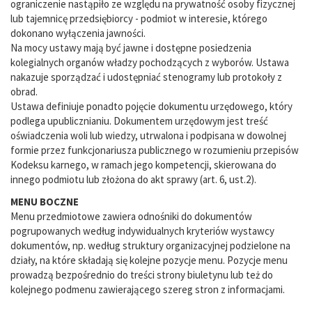
ograniczenie nastąpiło ze względu na prywatność osoby fizycznej
lub tajemnicę przedsiębiorcy - podmiot w interesie, którego
dokonano wyłączenia jawności.
Na mocy ustawy mają być jawne i dostępne posiedzenia
kolegialnych organów władzy pochodzących z wyborów. Ustawa
nakazuje sporządzać i udostępniać stenogramy lub protokoły z
obrad.
Ustawa definiuje ponadto pojęcie dokumentu urzędowego, który
podlega upublicznianiu. Dokumentem urzędowym jest treść
oświadczenia woli lub wiedzy, utrwalona i podpisana w dowolnej
formie przez funkcjonariusza publicznego w rozumieniu przepisów
Kodeksu karnego, w ramach jego kompetencji, skierowana do
innego podmiotu lub złożona do akt sprawy (art. 6, ust.2).
MENU BOCZNE
Menu przedmiotowe zawiera odnośniki do dokumentów
pogrupowanych według indywidualnych kryteriów wystawcy
dokumentów, np. według struktury organizacyjnej podzielone na
działy, na które składają się kolejne pozycje menu. Pozycje menu
prowadzą bezpośrednio do treści strony biuletynu lub też do
kolejnego podmenu zawierającego szereg stron z informacjami.