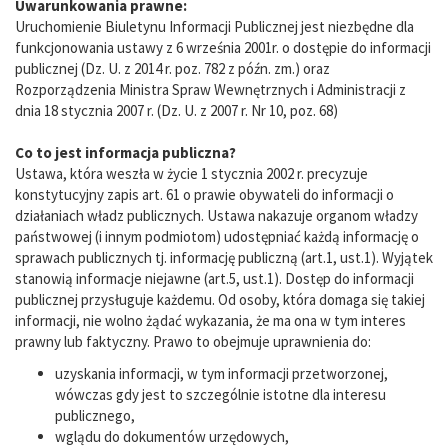
Uwarunkowania prawne:
Uruchomienie Biuletynu Informacji Publicznej jest niezbędne dla
funkcjonowania ustawy z 6 września 2001r. o dostępie do informacji
publicznej (Dz. U. z 2014 r. poz. 782 z późn. zm.) oraz
Rozporządzenia Ministra Spraw Wewnętrznych i Administracji z
dnia 18 stycznia 2007 r. (Dz. U. z 2007 r. Nr 10, poz. 68)
Co to jest informacja publiczna?
Ustawa, która weszła w życie 1 stycznia 2002 r. precyzuje
konstytucyjny zapis art. 61 o prawie obywateli do informacji o
działaniach władz publicznych. Ustawa nakazuje organom władzy
państwowej (i innym podmiotom) udostępniać każdą informację o
sprawach publicznych tj. informację publiczną (art.1, ust.1). Wyjątek
stanowią informacje niejawne (art.5, ust.1). Dostęp do informacji
publicznej przysługuje każdemu. Od osoby, która domaga się takiej
informacji, nie wolno żądać wykazania, że ma ona w tym interes
prawny lub faktyczny. Prawo to obejmuje uprawnienia do:
uzyskania informacji, w tym informacji przetworzonej,
wówczas gdy jest to szczególnie istotne dla interesu
publicznego,
wglądu do dokumentów urzędowych,