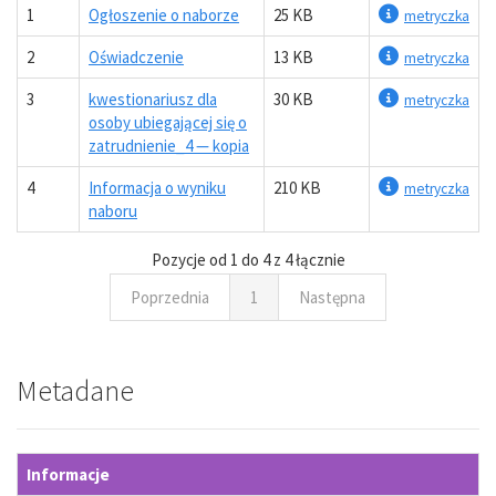
1
Ogłoszenie o naborze
25 KB
metryczka
2
Oświadczenie
13 KB
metryczka
3
kwestionariusz dla
30 KB
metryczka
osoby ubiegającej się o
zatrudnienie_4 — kopia
4
Informacja o wyniku
210 KB
metryczka
naboru
Pozycje od 1 do 4 z 4 łącznie
Poprzednia
1
Następna
Metadane
Informacje