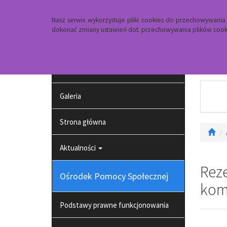
Strona główna
Dojazd
Kontakt
Nasz serwis wykorzystuje pliki cookies do przechowywani
dokonać zmiany ustawień dot. przechowywania plików cooki
Projekt pt. działania na rzecz osób
zagrożonych ubóstwem lub
wykluczeniem społecznym
Galeria
Strona główna
Aktualności
Reze
Ośrodek Pomocy Społecznej
komf
Podstawy prawne funkcjonowania