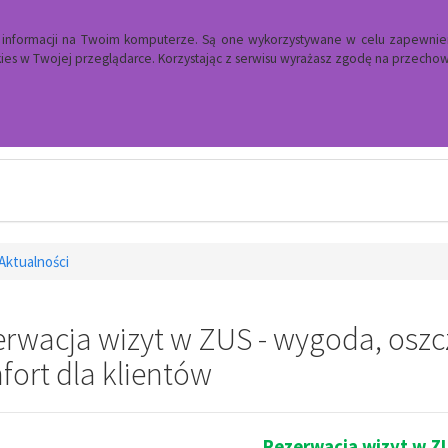
a informacji na Twoim komputerze. Są one wykorzystywane w celu zapewnie
es w Twojej przeglądarce. Korzystając z serwisu wyrażasz zgodę na przech
Ośrodek Pomocy Społecznej
Aktualności
rwacja wizyt w ZUS - wygoda, oszc
ort dla klientów
Rezerwacja wizyt w Z