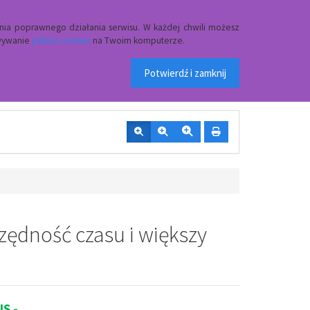
Przycisk wyszukaj duży
Szukaj
nia poprawnego działania serwisu. W każdej chwili możesz
owywanie
plików cookies
na Twoim komputerze.
 w Czerwinie
Potwierdź i zamknij
zędność czasu i większy
US -