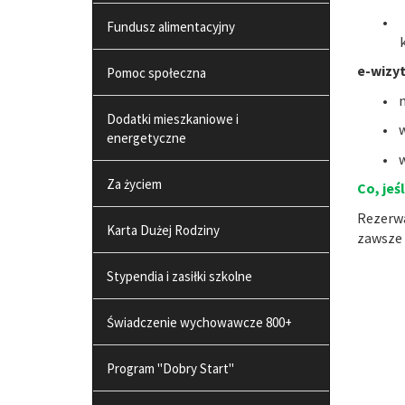
•
Fundusz alimentacyjny
e-wizy
Pomoc społeczna
•
Dodatki mieszkaniowe i
•
w
energetyczne
•
Za życiem
Co, jeś
Rezerwa
Karta Dużej Rodziny
zawsze 
Stypendia i zasiłki szkolne
Świadczenie wychowawcze 800+
Program "Dobry Start"