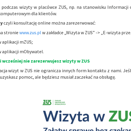
podczas wizyty w placówce ZUS, np. na stanowisku Informacji
komputerowym dla klientów.
ty
czyli konsultację online można zarezerwować:
na stronie
www.zus.pl
w zakładce „Wizyta w ZUS” -> „E-wizyta prze
 aplikacji mZUS;
w aplikacji mObywatel.
li wcześniej nie zarezerwujesz wizyty w ZUS
cja wizyt w ZUS nie ogranicza innych form kontaktu z nami. Jeśl
uzyskasz pomoc, ale będziesz musiał zaczekać na obsługę.