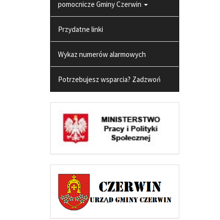
pomocnicze Gminy Czerwin
Przydatne linki
Wykaz numerów alarmowych
Potrzebujesz wsparcia? Zadzwoń