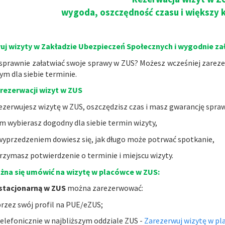
wygoda, oszczędność czasu i większy k
uj wizyty w Zakładzie Ubezpieczeń Społecznych i wygodnie za
sprawnie załatwiać swoje sprawy w ZUS? Możesz wcześniej zareze
m dla siebie terminie.
 rezerwacji wizyt w ZUS
ezerwujesz wizytę w ZUS, oszczędzisz czas i masz gwarancję spra
m wybierasz dogodny dla siebie termin wizyty,
wyprzedzeniem dowiesz się, jak długo może potrwać spotkanie,
rzymasz potwierdzenie o terminie i miejscu wizyty.
żna się umówić na wizytę w placówce w ZUS:
 stacjonarną w ZUS
można zarezerwować:
rzez swój profil na PUE/eZUS;
elefonicznie w najbliższym oddziale ZUS -
Zarezerwuj wizytę w p