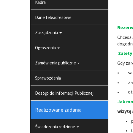
Kadra
Dane teleadresowe
Rezerw
Zarządzenia
Chcesz 
dogodny
Ogłoszenia
Zalety
Zamówienia publiczne
Gdy zar
•
sa
Sprawozdania
•
z 
•
ot
Dostęp do Informacji Publicznej
Jak mo
Realizowane zadania
wizytę
•
p
Świadczenia rodzinne
•
t